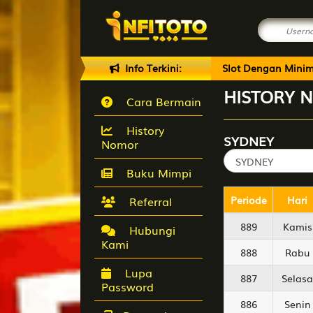
Infitoto Situs Togel Online, Casino & Slot Dengan Minimal Depo
Info Terkini:
HISTORY 
Cara Bermain
History
SYDNEY
Nomor
Buku Mimpi
Referral
Periode
Hari
889
Kamis
Hubungi
Kami
888
Rabu
Lupa
887
Selasa
Password
886
Senin