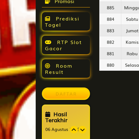
Promosi
885
Mingg
Prediksi
884
Sabtu
Togel
883
Jumat
RTP Slot
882
Kamis
Gacor
881
Rabu
Room
880
Selasa
re****di
Telah Berha
Result
DAFTAR
Hasil
Terakhir
06 Agustus 2026