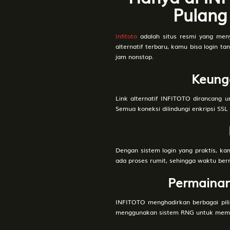
Pulang
Infitoto
adalah situs resmi yang meny
alternatif terbaru, kamu bisa login t
jam nonstop.
Keungg
Link alternatif INFITOTO dirancang 
Semua koneksi dilindungi enkripsi SS
Dengan sistem login yang praktis, 
ada proses rumit, sehingga waktu berma
Permainan
INFITOTO menghadirkan berbagai pil
menggunakan sistem RNG untuk memas