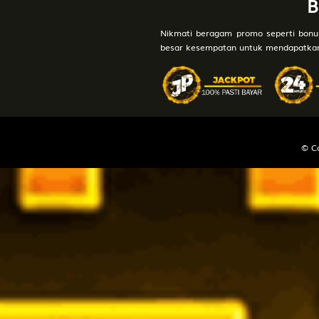
B
Nikmati beragam promo seperti bonu
besar kesempatan untuk mendapatkan
© C